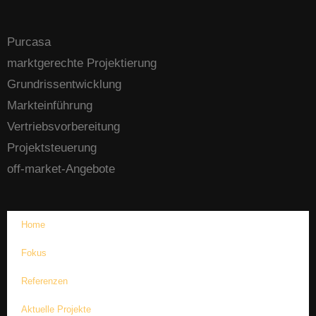
Purcasa
marktgerechte Projektierung
Grundrissentwicklung
Markteinführung
Vertriebsvorbereitung
Projektsteuerung
off-market-Angebote
Home
Fokus
Referenzen
Aktuelle Projekte