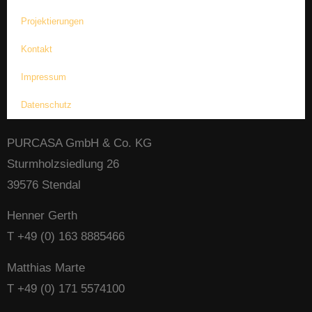
Projektierungen
Kontakt
Impressum
Datenschutz
PURCASA GmbH & Co. KG
Sturmholzsiedlung 26
39576 Stendal
Henner Gerth
T +49 (0) 163 8885466
Matthias Marte
T +49 (0) 171 5574100